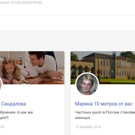
ные пользователи.
 Сандалова
Марина 10 метров от вас
бучение. А как же
Частных школ в России станови
ия?!
меньше
018.
12 декабря 2018.