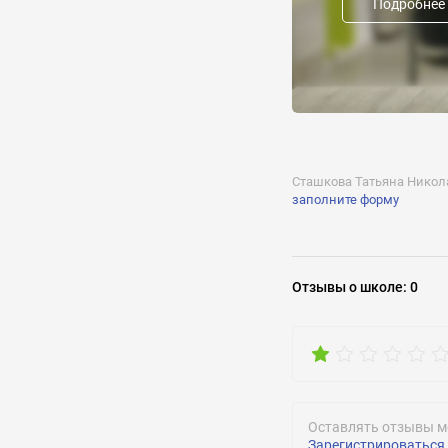
Подробнее
школьники
Репетитор языков нар
Русский
Репетитор иностранны
Английский
Репетитор по музыке:
Клавишные инструме
Сташкова Татьяна Никол
заполните форму
Репетитор консультан
География, Литература
Названия предмета/н
Начальная школа, Русс
Отзывы
о школе
:
0
Оставлять отзывы м
Зарегистрироваться