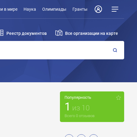
и в мире
Наука
Олимпиады
Гранты
Реестр документов
Все организации на карте
Популярность
1
из
10
Всего
0
отзывов