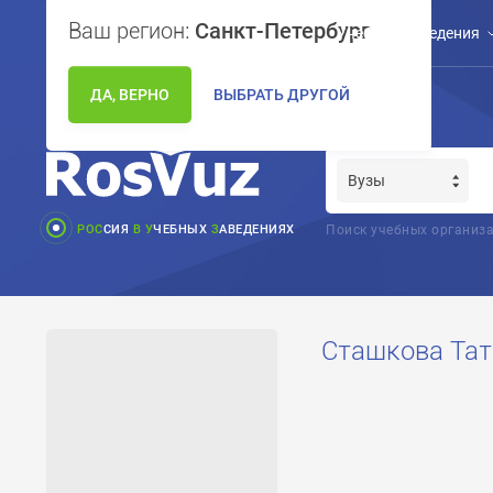
Ваш регион:
Санкт-Петербург
Учебные заведения
ДА, ВЕРНО
ВЫБРАТЬ ДРУГОЙ
РОС
СИЯ
В
У
ЧЕБНЫХ
З
АВЕДЕНИЯХ
Поиск учебных организа
Сташкова Тат