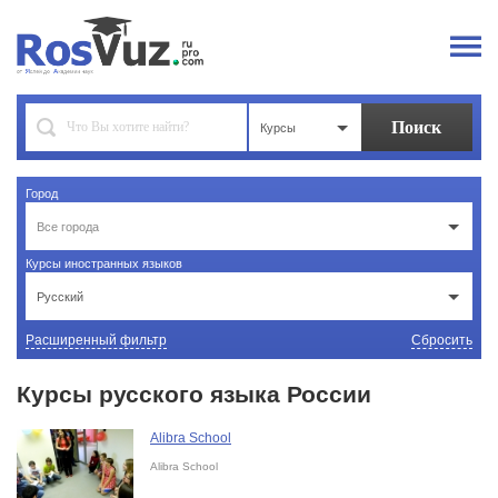
Курсы
Город
Все города
Курсы иностранных языков
Русский
Расширенный фильтр
Сбросить
Курсы русского языка России
Alibra School
Alibra School